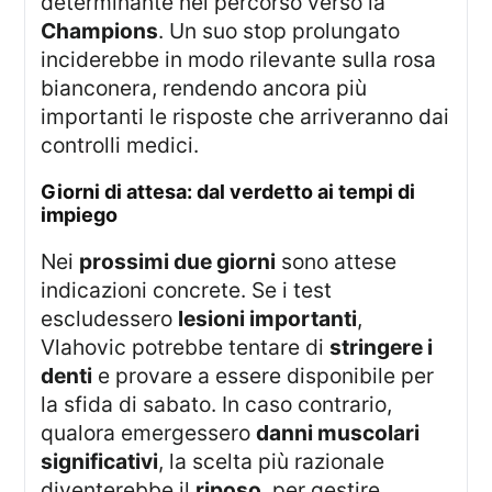
determinante nel percorso verso la
Champions
. Un suo stop prolungato
inciderebbe in modo rilevante sulla rosa
bianconera, rendendo ancora più
importanti le risposte che arriveranno dai
controlli medici.
giorni di attesa: dal verdetto ai tempi di
impiego
Nei
prossimi due giorni
sono attese
indicazioni concrete. Se i test
escludessero
lesioni importanti
,
Vlahovic potrebbe tentare di
stringere i
denti
e provare a essere disponibile per
la sfida di sabato. In caso contrario,
qualora emergessero
danni muscolari
significativi
, la scelta più razionale
diventerebbe il
riposo
, per gestire