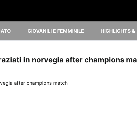
CATO
GIOVANILI E FEMMINILE
HIGHLIGHTS &
graziati in norvegia after champions m