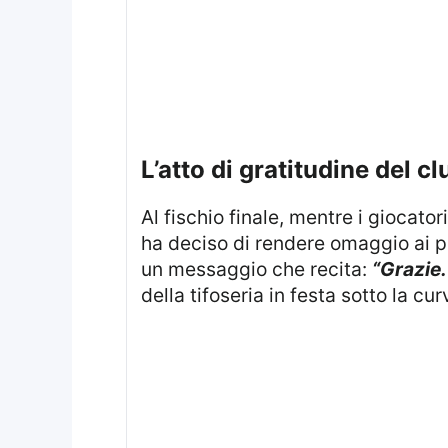
l’atto di gratitudine del c
Al fischio finale, mentre i giocatori si sono dimostrati riconoscenti lanciando le maglie nel settore ospiti, la Juventus
ha deciso di rendere omaggio ai pr
un messaggio che recita:
“Grazie.
della tifoseria in festa sotto la cur