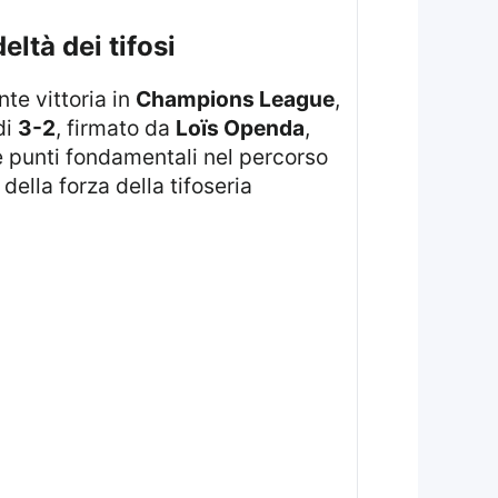
eltà dei tifosi
te vittoria in
Champions League
,
di
3-2
, firmato da
Loïs Openda
,
e punti fondamentali nel percorso
ella forza della tifoseria