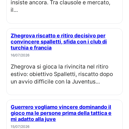
insiste ancora. Tra clausole e mercato,
il...
Zhegrova riscatto e ritiro decisivo per
convincere spalletti, sfida con i club di
turchia e francia
16/07/2026
Zhegrova si gioca la rivincita nel ritiro
estivo: obiettivo Spalletti, riscatto dopo
un avvio difficile con la Juventus...
Guerrero vogliamo vincere dominando il
gioco ma le persone prima della tattica e
mi adatto alla juve
15/07/2026