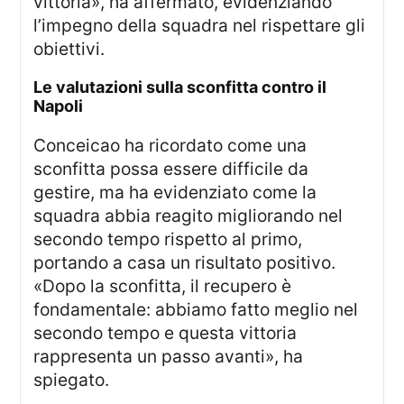
vittoria», ha affermato, evidenziando
l’impegno della squadra nel rispettare gli
obiettivi.
Le valutazioni sulla sconfitta contro il
Napoli
Conceicao ha ricordato come una
sconfitta possa essere difficile da
gestire, ma ha evidenziato come la
squadra abbia reagito migliorando nel
secondo tempo rispetto al primo,
portando a casa un risultato positivo.
«Dopo la sconfitta, il recupero è
fondamentale: abbiamo fatto meglio nel
secondo tempo e questa vittoria
rappresenta un passo avanti», ha
spiegato.