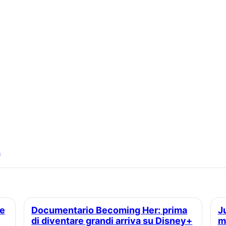
s
Documentario Becoming Her: prima
Juventus women alba redondo visite
di diventare grandi arriva su Disney+
m