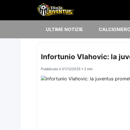
ULTIME NOTIZIE
CALCIOMER
Infortunio Vlahovic: la ju
Pubblicato il
01/12/2025
• 2 min