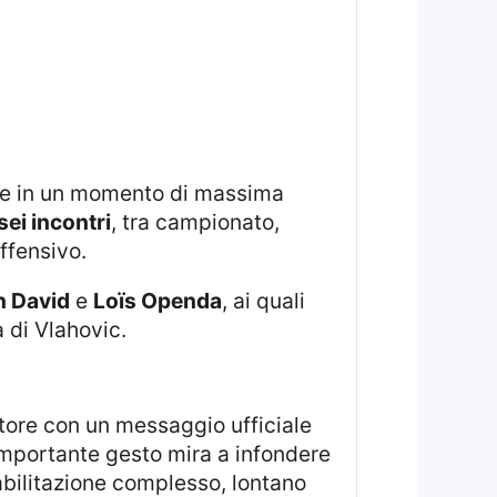
te in un momento di massima
sei incontri
, tra campionato,
ffensivo.
n David
e
Loïs Openda
, ai quali
a di Vlahovic.
mportante gesto mira a infondere
abilitazione complesso, lontano