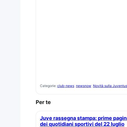
Categorie:
club-news
newsnow
Novità sulla Juventu
Per te
Juve rassegna stampa: prime pagine
dei quotidiani sportivi del 22 luglio