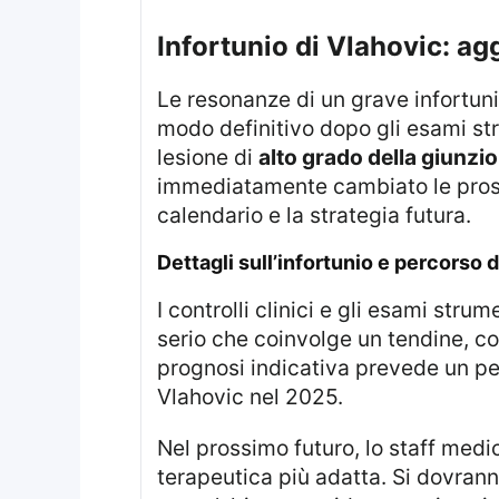
Infortunio di Vlahovic: 
Le resonanze di un grave infortunio subito da uno dei principali attaccanti della Juventus si sono concretizzate in
modo definitivo dopo gli esami st
lesione di
alto grado della giunzi
immediatamente cambiato le prospet
calendario e la strategia futura.
Dettagli sull’infortunio e percorso
I controlli clinici e gli esami strumentali hanno confermato la gravità della lesione. Si tratta di un danno strutturale
serio che coinvolge un tendine, co
prognosi indicativa prevede un pe
Vlahovic nel 2025.
Nel prossimo futuro, lo staff medico della società juventina effettuerà ulteriori valutazioni per definire la strategia
terapeutica più adatta. Si dovran