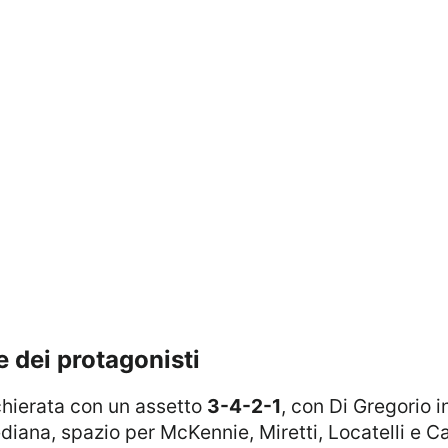
e dei protagonisti
schierata con un assetto
3-4-2-1
, con Di Gregorio 
diana, spazio per McKennie, Miretti, Locatelli e 