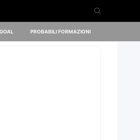
 GOAL
PROBABILI FORMAZIONI