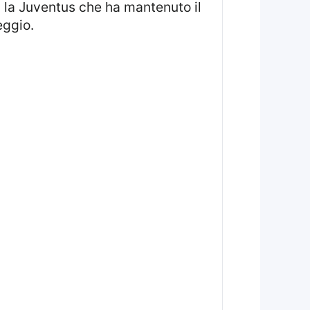
n la Juventus che ha mantenuto il
eggio.