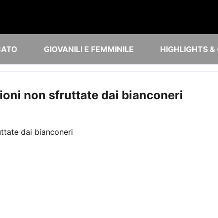
CATO
GIOVANILI E FEMMINILE
HIGHLIGHTS &
ioni non sfruttate dai bianconeri