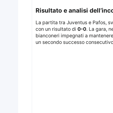
Risultato e analisi dell
La partita tra Juventus e Pafos, svoltasi presso l’Allianz Stadium, ha offerto una sfida intensa e combattuta, terminata
con un risultato di
0-0
. La gara, n
bianconeri impegnati a mantenere sa
un secondo successo consecutivo 