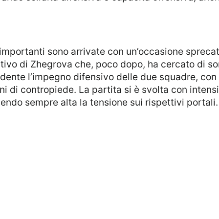
ativo di Zhegrova che, poco dopo, ha cercato di so
dente l’impegno difensivo delle due squadre, con 
ni di contropiede. La partita si è svolta con inten
ndo sempre alta la tensione sui rispettivi portali.