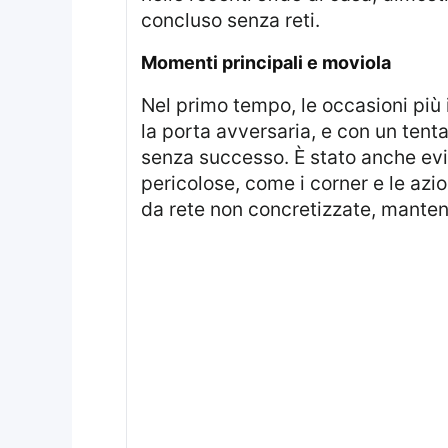
concluso senza reti.
Momenti principali e moviola
Nel primo tempo, le occasioni più importanti sono arrivate con un’occasione sprecata da David, che ha fatto tremare
la porta avversaria, e con un tent
senza successo. È stato anche evi
pericolose, come i corner e le azio
da rete non concretizzate, mantene