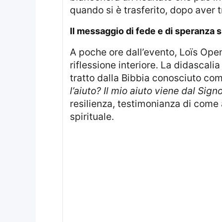
quando si è trasferito, dopo aver 
il messaggio di fede e di speranza s
A poche ore dall’evento, Loïs Openda ha condiviso un messaggio sui propri canali social, sollevando un’importante
riflessione interiore. La didascali
tratto dalla Bibbia conosciuto co
l’aiuto? Il mio aiuto viene dal Sign
resilienza, testimonianza di come 
spirituale.