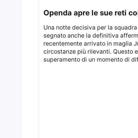
Openda apre le sue reti c
Una notte decisiva per la squadra bianconera, che ha ottenuto tre punti fondamentali in Champions League, ha
segnato anche la definitiva affer
recentemente arrivato in maglia Juv
circostanze più rilevanti. Questo 
superamento di un momento di dif