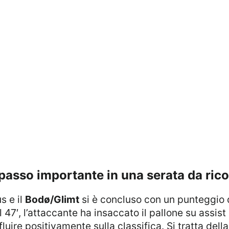
n passo importante in una serata da ric
s e il
Bodø/Glimt
si è concluso con un punteggio d
l 47′, l’attaccante ha insaccato il pallone su assist
uire positivamente sulla classifica. Si tratta della