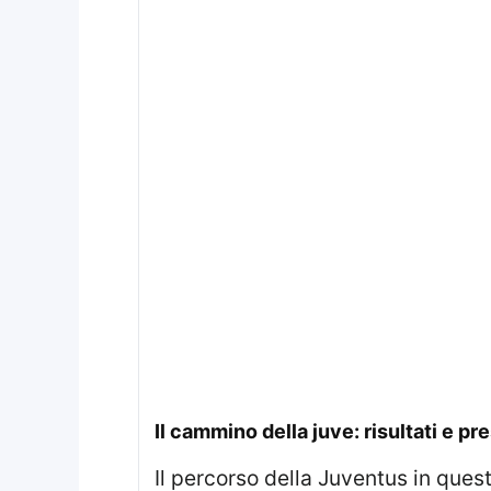
il cammino della juve: risultati e pr
Il percorso della Juventus in questa stagione evidenzia una serie di incontri chiave, che hanno contribuito a