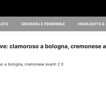
CATO
GIOVANILI E FEMMINILE
HIGHLIGHTS &
live: clamoroso a bologna, cremonese a