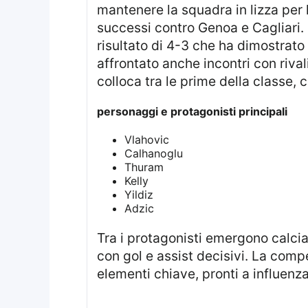
mantenere la squadra in lizza per l
successi contro Genoa e Cagliari. L
risultato di 4-3 che ha dimostrato
affrontato anche incontri con rival
colloca tra le prime della classe, c
personaggi e protagonisti principali
Vlahovic
Calhanoglu
Thuram
Kelly
Yildiz
Adzic
Tra i protagonisti emergono calciatori che hanno già lasciato il segno in questo avvio di campionato, contribuendo
con gol e assist decisivi. La comp
elementi chiave, pronti a influenza