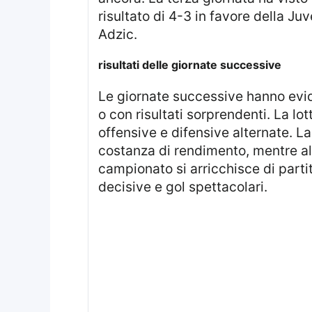
risultato di 4-3 in favore della J
Adzic.
risultati delle giornate successive
Le giornate successive hanno evidenziato un equilibrio tra le contendenti, con molte sfide terminate con un pareggio
o con risultati sorprendenti. La lot
offensive e difensive alternate. 
costanza di rendimento, mentre al
campionato si arricchisce di partit
decisive e gol spettacolari.