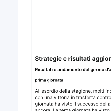
strategie e risultati aggi
risultati e andamento del girone d’
prima giornata
All’esordio della stagione, molti incontri hanno proposto risultati equilibrati e alcune sorprese. La Juventus ha iniziato
con una vittoria in trasferta cont
giornata ha visto il successo del
ancora. La terza giornata ha visto