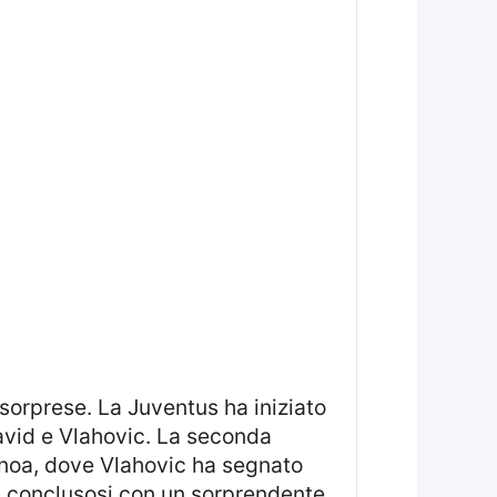
David e Vlahovic. La seconda
enoa, dove Vlahovic ha segnato
r, conclusosi con un sorprendente