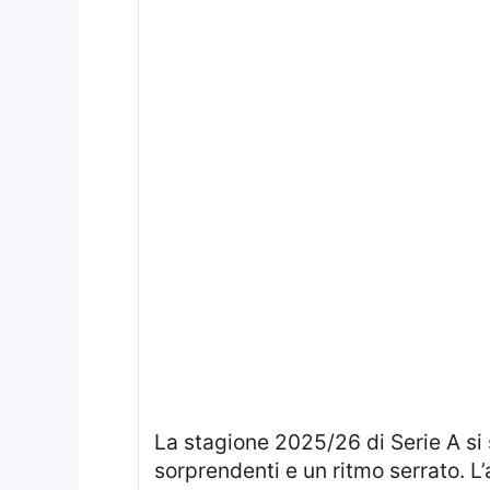
La stagione 2025/26 di Serie A si sta disputando con grande intensità, offrendo ai tifosi sfide emozionanti, risultati
sorprendenti e un ritmo serrato. L