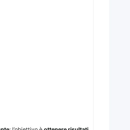
ante
: l’obiettivo è
ottenere risultati