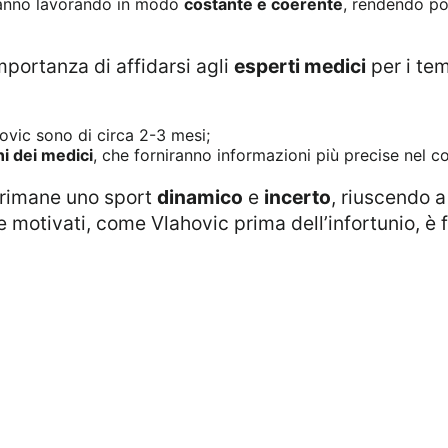
stanno lavorando in modo
costante e coerente
, rendendo pos
importanza di affidarsi agli
esperti medici
per i tem
hovic sono di circa 2-3 mesi;
ni dei medici
, che forniranno informazioni più precise nel c
io rimane uno sport
dinamico
e
incerto
, riuscendo a
e motivati, come Vlahovic prima dell’infortunio, è