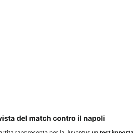
 vista del match contro il napoli
partita rappresenta per la Juventus un
test import