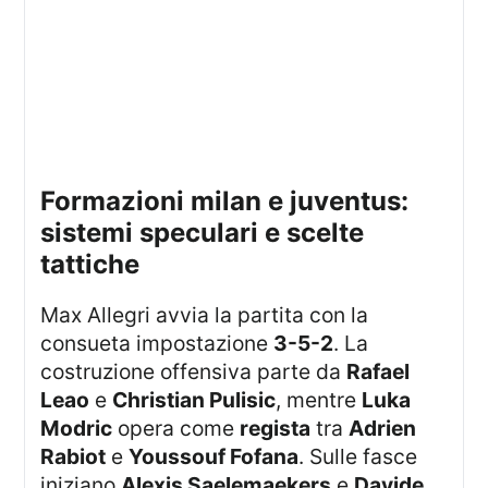
formazioni milan e juventus:
sistemi speculari e scelte
tattiche
Max Allegri avvia la partita con la
consueta impostazione
3-5-2
. La
costruzione offensiva parte da
Rafael
Leao
e
Christian Pulisic
, mentre
Luka
Modric
opera come
regista
tra
Adrien
Rabiot
e
Youssouf Fofana
. Sulle fasce
iniziano
Alexis Saelemaekers
e
Davide