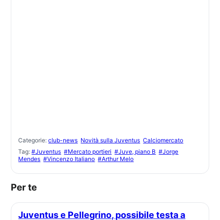
Categorie:
club-news
Novità sulla Juventus
Calciomercato
Tag:
#Juventus
#Mercato portieri
#Juve, piano B
#Jorge
Mendes
#Vincenzo Italiano
#Arthur Melo
Per te
Juventus e Pellegrino, possibile testa a