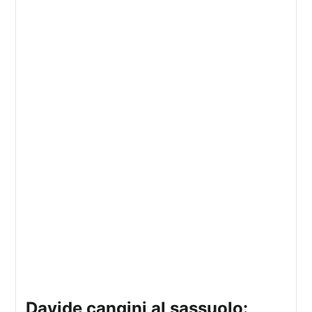
davide cangini al sassuolo: