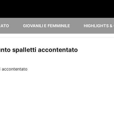
CATO
GIOVANILI E FEMMINILE
HIGHLIGHTS &
nto spalletti accontentato