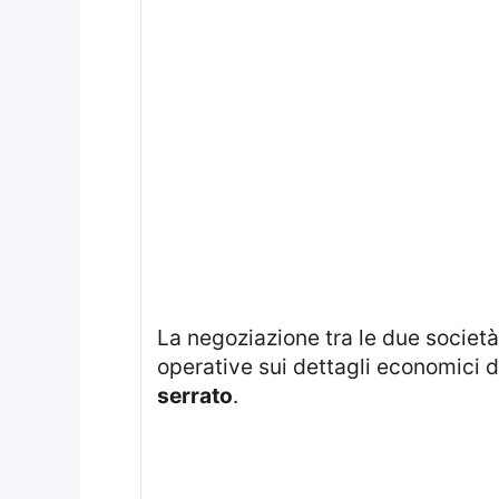
La negoziazione tra le due società risulta in rapido sviluppo: club e trattative si muovono su basi di discussione già
operative sui dettagli economici d
serrato
.