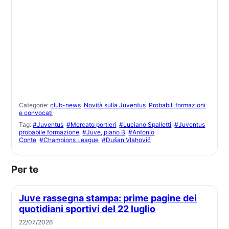
Categorie:
club-news
Novità sulla Juventus
Probabili formazioni
e convocati
Tag:
#Juventus
#Mercato portieri
#Luciano Spalletti
#Juventus
probabile formazione
#Juve, piano B
#Antonio
Conte
#Champions League
#Dušan Vlahović
Per te
Juve rassegna stampa: prime pagine dei
quotidiani sportivi del 22 luglio
22/07/2026