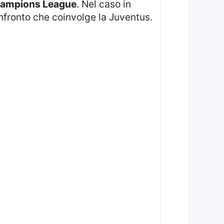
Champions League
. Nel caso in
onfronto che coinvolge la Juventus.