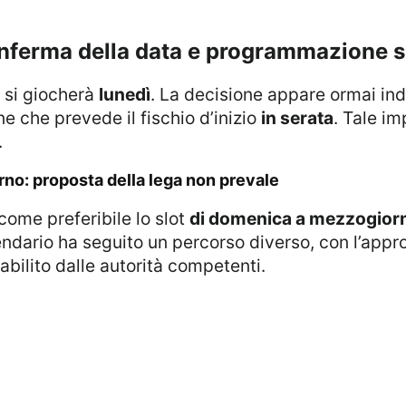
conferma della data e programmazione s
si giocherà
lunedì
. La decisione appare ormai ind
 che prevede il fischio d’inizio
in serata
. Tale im
.
rno: proposta della lega non prevale
come preferibile lo slot
di domenica a mezzogior
lendario ha seguito un percorso diverso, con l’appr
tabilito dalle autorità competenti.