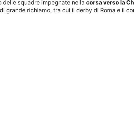
io delle squadre impegnate nella
corsa verso la 
di grande richiamo, tra cui il derby di Roma e il c