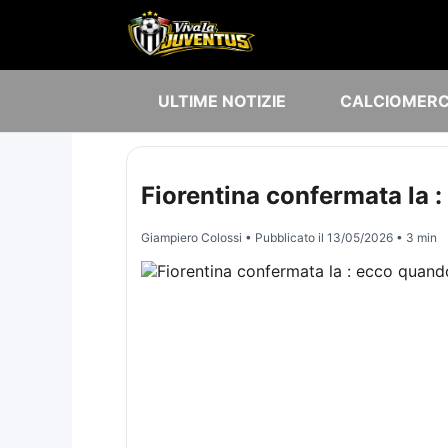
ULTIME NOTIZIE
CALCIOMER
Fiorentina confermata la 
Giampiero Colossi
• Pubblicato il
13/05/2026
• 3 min