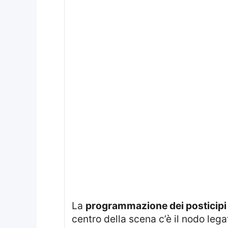
La
programmazione dei posticipi 
centro della scena c’è il nodo leg