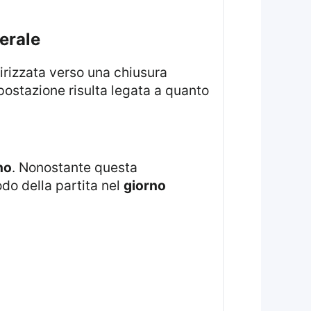
erale
irizzata verso una chiusura
postazione risulta legata a quanto
no
. Nonostante questa
odo della partita nel
giorno