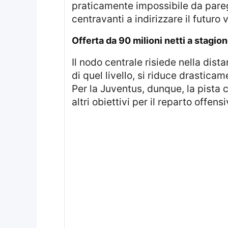
praticamente impossibile da paregg
centravanti a indirizzare il futuro
offerta da 90 milioni netti a stagi
Il nodo centrale risiede nella distanza tra la cifra proposta e i margini sostenibili dal mercato europeo. Con un’offerta
di quel livello, si riduce drasticam
Per la Juventus, dunque, la pista 
altri obiettivi per il reparto offensi