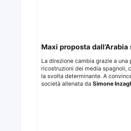
maxi proposta dall’Arabia 
La direzione cambia grazie a una proposta economica considerata inarrivabile per le casse dei club europei. Le
ricostruzioni dei media spagnoli, 
la svolta determinante. A convinc
società allenata da
Simone Inzag