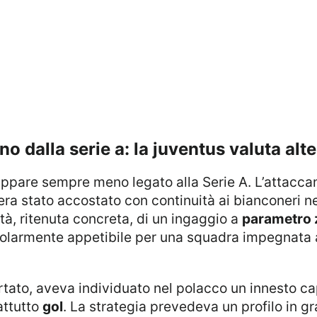
o dalla serie a: la juventus valuta alt
ppare sempre meno legato alla Serie A. L’attaccant
 era stato accostato con continuità ai bianconeri ne
tà, ritenuta concreta, di un ingaggio a
parametro 
larmente appetibile per una squadra impegnata a ria
rtato, aveva individuato nel polacco un innesto c
attutto
gol
. La strategia prevedeva un profilo in 