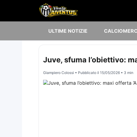
ULTIME NOTIZIE
CALCIOMER
Juve, sfuma l’obiettivo: ma
Giampiero Colossi
• Pubblicato il
15/05/2026
• 3 min