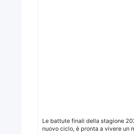
Le battute finali della stagione 2025/26 stanno accendendo i riflettori su più fronti, e la Juventus, nel pieno di un
nuovo ciclo, è pronta a vivere un