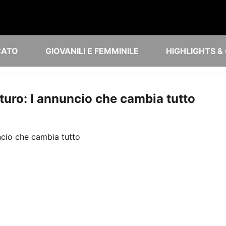
CATO
GIOVANILI E FEMMINILE
HIGHLIGHTS &
uro: l annuncio che cambia tutto