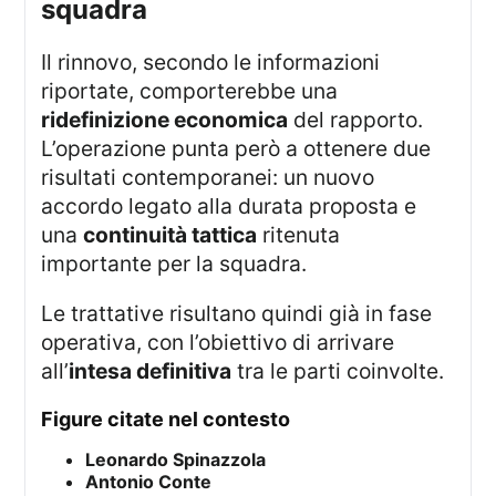
squadra
Il rinnovo, secondo le informazioni
riportate, comporterebbe una
ridefinizione economica
del rapporto.
L’operazione punta però a ottenere due
risultati contemporanei: un nuovo
accordo legato alla durata proposta e
una
continuità tattica
ritenuta
importante per la squadra.
Le trattative risultano quindi già in fase
operativa, con l’obiettivo di arrivare
all’
intesa definitiva
tra le parti coinvolte.
figure citate nel contesto
Leonardo Spinazzola
Antonio Conte