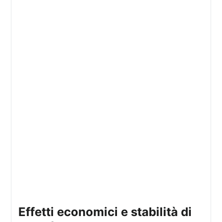
effetti economici e stabilità di