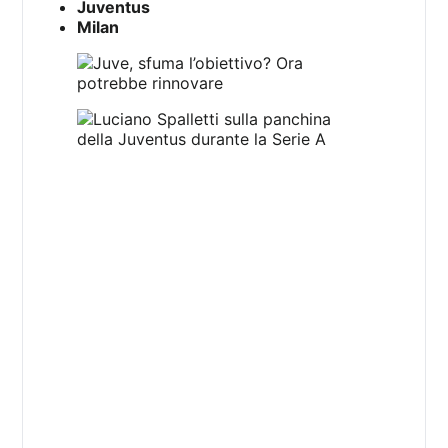
Juventus
Milan