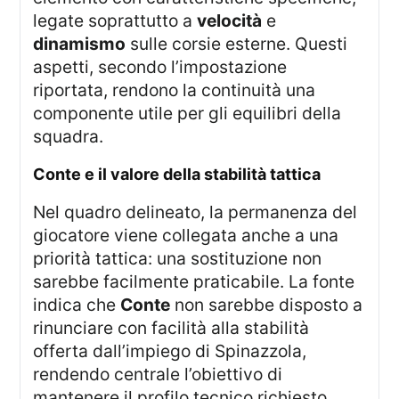
legate soprattutto a
velocità
e
dinamismo
sulle corsie esterne. Questi
aspetti, secondo l’impostazione
riportata, rendono la continuità una
componente utile per gli equilibri della
squadra.
conte e il valore della stabilità tattica
Nel quadro delineato, la permanenza del
giocatore viene collegata anche a una
priorità tattica: una sostituzione non
sarebbe facilmente praticabile. La fonte
indica che
Conte
non sarebbe disposto a
rinunciare con facilità alla stabilità
offerta dall’impiego di Spinazzola,
rendendo centrale l’obiettivo di
mantenere il profilo tecnico richiesto.