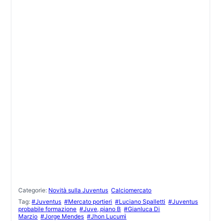
Categorie:
Novità sulla Juventus
Calciomercato
Tag:
#Juventus
#Mercato portieri
#Luciano Spalletti
#Juventus
probabile formazione
#Juve, piano B
#Gianluca Di
Marzio
#Jorge Mendes
#Jhon Lucumì