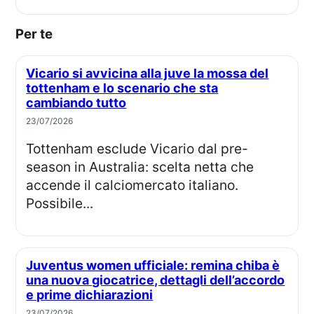
Per te
Vicario si avvicina alla juve la mossa del
tottenham e lo scenario che sta
cambiando tutto
23/07/2026
Tottenham esclude Vicario dal pre-
season in Australia: scelta netta che
accende il calciomercato italiano.
Possibile...
Juventus women ufficiale: remina chiba è
una nuova giocatrice, dettagli dell’accordo
e prime dichiarazioni
23/07/2026