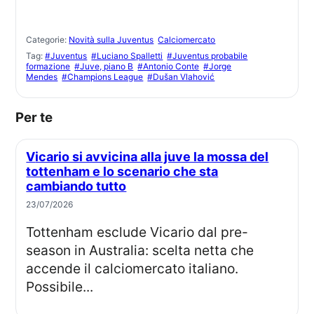
Categorie:
Novità sulla Juventus
Calciomercato
Tag:
#Juventus
#Luciano Spalletti
#Juventus probabile
formazione
#Juve, piano B
#Antonio Conte
#Jorge
Mendes
#Champions League
#Dušan Vlahović
Per te
Vicario si avvicina alla juve la mossa del
tottenham e lo scenario che sta
cambiando tutto
23/07/2026
Tottenham esclude Vicario dal pre-
season in Australia: scelta netta che
accende il calciomercato italiano.
Possibile...