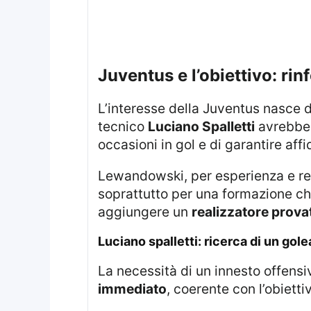
juventus e l’obiettivo: ri
L’interesse della Juventus nasce 
tecnico
Luciano Spalletti
avrebbe t
occasioni in gol e di garantire aff
Lewandowski, per esperienza e rendimento consolidato ai massimi livelli, viene considerato un profilo attraente,
soprattutto per una formazione c
aggiungere un
realizzatore prova
luciano spalletti: ricerca di un gol
La necessità di un innesto offens
immediato
, coerente con l’obietti