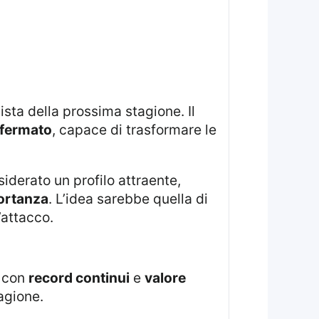
ista della prossima stagione. Il
ffermato
, capace di trasformare le
portanza
. L’idea sarebbe quella di
’attacco.
e con
record continui
e
valore
tagione.