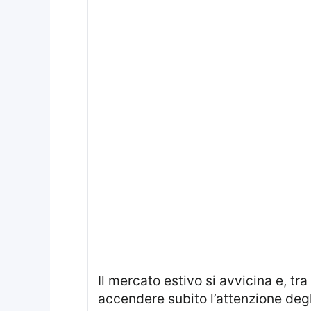
Il mercato estivo si avvicina e, tra le trattative che stanno iniziando a prendere forma, emerge un nome capace di
accendere subito l’attenzione deg