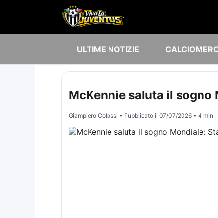
ULTIME NOTIZIE
CALCIOMER
McKennie saluta il sogno M
Giampiero Colossi
• Pubblicato il
07/07/2026
• 4 min