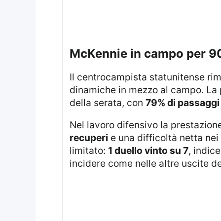
McKennie in campo per 90
Il centrocampista statunitense rimane sul terreno per l’intera durata della sfida, ma non riesce a prendere in mano le
dinamiche in mezzo al campo. La 
della serata, con
79% di passaggi 
Nel lavoro difensivo la prestazion
recuperi
e una difficoltà netta nei
limitato:
1 duello vinto su 7
, indic
incidere come nelle altre uscite d