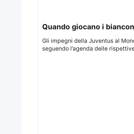
quando giocano i biancone
Gli impegni della Juventus al Mondiale si distribuiscono tra la metà di giugno e la fine del torneo nella fase di gruppo,
seguendo l’agenda delle rispettive