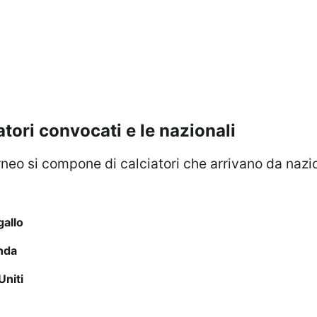
iatori convocati e le nazionali
rneo si compone di calciatori che arrivano da nazio
gallo
nda
Uniti