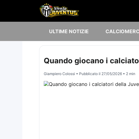
ULTIME NOTIZIE
CALCIOMER
Quando giocano i calciator
Giampiero Colossi
• Pubblicato il
27/05/2026
• 2 min