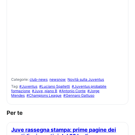
Categorie:
club-news
newsnow
Novità sulla Juventus
Tag:
#Juventus
#Luciano Spalletti
#Juventus probabile
formazione
#Juve, piano B
#Antonio Conte
#Jorge
Mendes
#Champions League
#Gennaro Gattuso
Per te
Juve rassegna stampa: prime pagine dei