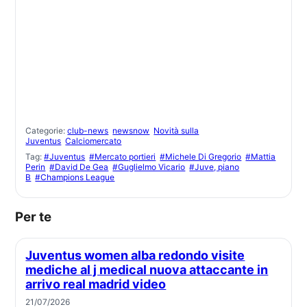
Categorie:
club-news
newsnow
Novità sulla
Juventus
Calciomercato
Tag:
#Juventus
#Mercato portieri
#Michele Di Gregorio
#Mattia
Perin
#David De Gea
#Guglielmo Vicario
#Juve, piano
B
#Champions League
Per te
Juventus women alba redondo visite
mediche al j medical nuova attaccante in
arrivo real madrid video
21/07/2026