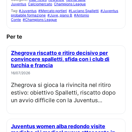
Juventus
Calciomercato
Champions League
Tag:
#Juventus
#Mercato portieri
#Luciano Spalletti
#Juventus
probabile formazione
#Juve, piano B
#Antonio
Conte
#Champions League
Per te
Zhegrova riscatto e ritiro decisivo per
convincere spalletti, sfida con i club di
turchia e francia
16/07/2026
Zhegrova si gioca la rivincita nel ritiro
estivo: obiettivo Spalletti, riscatto dopo
un avvio difficile con la Juventus...
Juventus women alba redondo visite