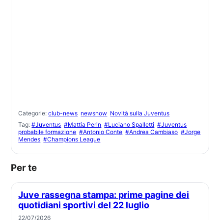
Categorie:
club-news
newsnow
Novità sulla Juventus
Tag:
#Juventus
#Mattia Perin
#Luciano Spalletti
#Juventus
probabile formazione
#Antonio Conte
#Andrea Cambiaso
#Jorge
Mendes
#Champions League
Per te
Juve rassegna stampa: prime pagine dei
quotidiani sportivi del 22 luglio
22/07/2026